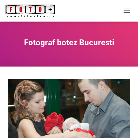
C
O
M
U
T
Fotograf botez Bucuresti
Ă
N
A
V
I
G
A
R
E
A